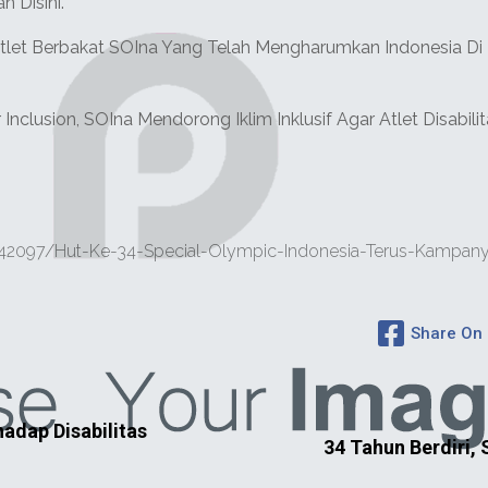
n Disini.
Atlet Berbakat SOIna Yang Telah Mengharumkan Indonesia Di T
nclusion, SOIna Mendorong Iklim Inklusif Agar Atlet Disabili
2097/hut-Ke-34-Special-Olympic-Indonesia-Terus-Kampanye
Share On
adap Disabilitas
34 Tahun Berdiri,