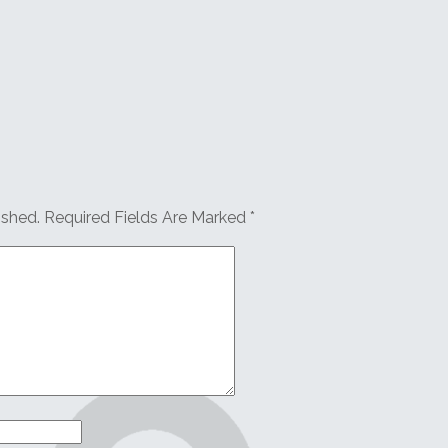
ished.
Required Fields Are Marked
*