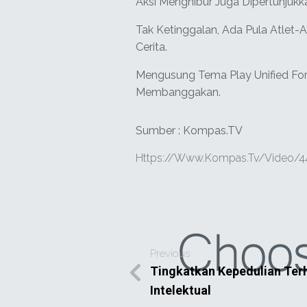
Aksi Menghibur Juga Dipertunjukka
Tak Ketinggalan, Ada Pula Atlet-
Cerita.
Mengusung Tema Play Unified For I
Membanggakan.
Sumber : Kompas.TV
Https://www.kompas.tv/video/44
Previous
Tingkatkan Kepedulian Terh
Intelektual