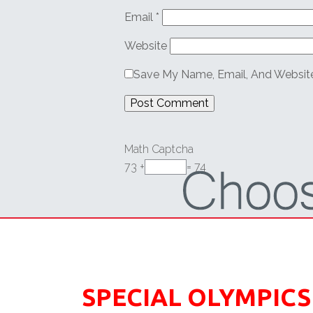
Email
*
Website
Save My Name, Email, And Website
Math Captcha
73 +
= 74
SPECIAL OLYMPICS