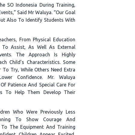
e SO Indonesia During Training,
Events,” Said Mr Waluya. “Our Goal
ut Also To Identify Students With
eachers, From Physical Education
 To Assist, As Well As External
vents. The Approach Is Highly
ach Child’s Characteristics. Some
 To Try, While Others Need Extra
ower Confidence. Mr. Waluya
Of Patience And Special Care For
eds To Help Them Develop Their
ildren Who Were Previously Less
inning To Show Courage And
e To The Equipment And Training
nfident Children Appear Excited,