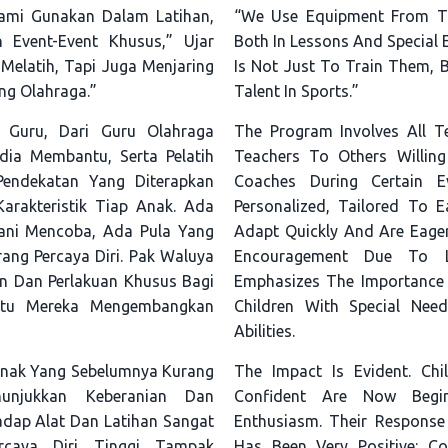
Kami Gunakan Dalam Latihan,
“We Use Equipment From Th
 Event-Event Khusus,” Ujar
Both In Lessons And Special 
Melatih, Tapi Juga Menjaring
Is Not Just To Train Them, B
ng Olahraga.”
Talent In Sports.”
h Guru, Dari Guru Olahraga
The Program Involves All T
dia Membantu, Serta Pelatih
Teachers To Others Willing
 Pendekatan Yang Diterapkan
Coaches During Certain E
arakteristik Tiap Anak. Ada
Personalized, Tailored To E
ani Mencoba, Ada Pula Yang
Adapt Quickly And Are Eager
ang Percaya Diri. Pak Waluya
Encouragement Due To L
n Dan Perlakuan Khusus Bagi
Emphasizes The Importance 
tu Mereka Mengembangkan
Children With Special Ne
Abilities.
Anak Yang Sebelumnya Kurang
The Impact Is Evident. Ch
nunjukkan Keberanian Dan
Confident Are Now Beg
dap Alat Dan Latihan Sangat
Enthusiasm. Their Respons
rcaya Diri Tinggi Tampak
Has Been Very Positive: Co