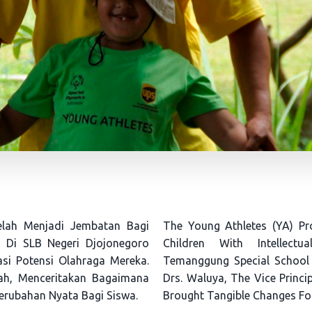
elah Menjadi Jembatan Bagi
The Young Athletes (YA) P
 Di SLB Negeri Djojonegoro
Children With Intellectu
i Potensi Olahraga Mereka.
Temanggung Special School T
lah, Menceritakan Bagaimana
Drs. Waluya, The Vice Princ
erubahan Nyata Bagi Siswa.
Brought Tangible Changes Fo