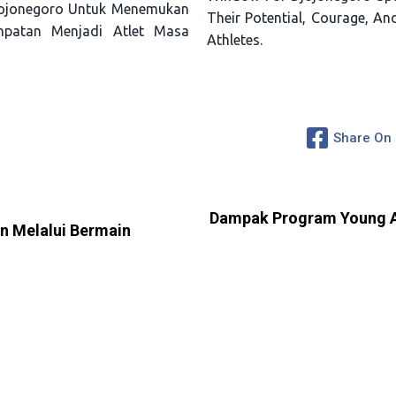
Djojonegoro Untuk Menemukan
Their Potential, Courage, A
mpatan Menjadi Atlet Masa
Athletes.
Share On
Dampak Program Young A
n Melalui Bermain