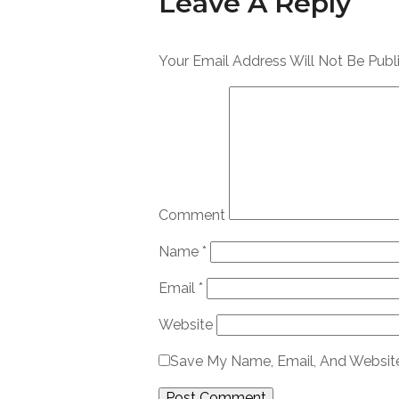
Leave A Reply
Your Email Address Will Not Be Publ
Comment
Name
*
Email
*
Website
Save My Name, Email, And Website