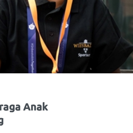
raga Anak
g