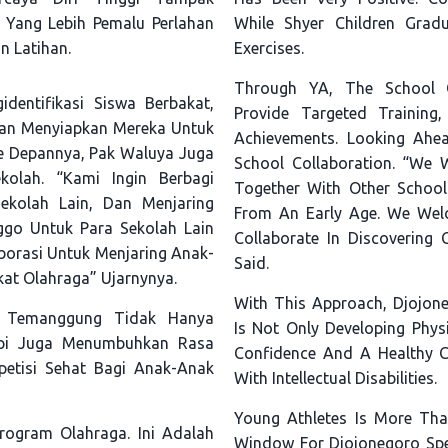
Yang Lebih Pemalu Perlahan
While Shyer Children Grad
n Latihan.
Exercises.
Through YA, The School C
dentifikasi Siswa Berbakat,
Provide Targeted Trainin
 Dan Menyiapkan Mereka Untuk
Achievements. Looking Ahea
Ke Depannya, Pak Waluya Juga
School Collaboration. “We 
kolah. “Kami Ingin Berbagi
Together With Other Schools
ekolah Lain, Dan Menjaring
From An Early Age. We Wel
nggo Untuk Para Sekolah Lain
Collaborate In Discovering C
orasi Untuk Menjaring Anak-
Said.
kat Olahraga” Ujarnynya.
With This Approach, Djojon
N Temanggung Tidak Hanya
Is Not Only Developing Physic
tapi Juga Menumbuhkan Rasa
Confidence And A Healthy C
etisi Sehat Bagi Anak-Anak
With Intellectual Disabilities.
Young Athletes Is More Tha
rogram Olahraga. Ini Adalah
Window For Djojonegoro Spe