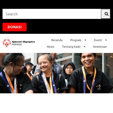
DONASI
Beranda
Program
Event
News
Tentang Kami
Kemitraan